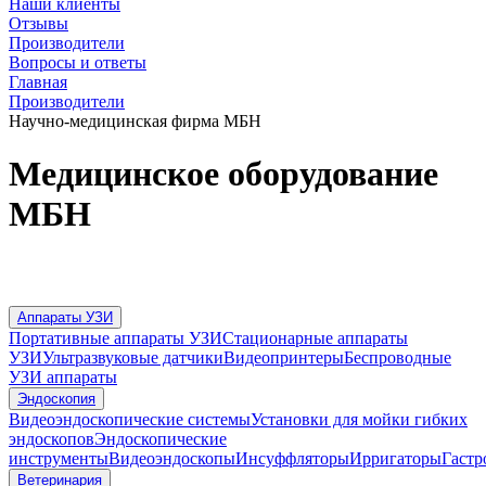
Наши клиенты
Отзывы
Производители
Вопросы и ответы
Главная
Производители
Научно-медицинская фирма МБН
Медицинское оборудование
МБН
Аппараты УЗИ
Портативные аппараты УЗИ
Стационарные аппараты
УЗИ
Ультразвуковые датчики
Видеопринтеры
Беспроводные
УЗИ аппараты
Эндоскопия
Видеоэндоскопические системы
Установки для мойки гибких
эндоскопов
Эндоскопические
инструменты
Видеоэндоскопы
Инсуффляторы
Ирригаторы
Гастр
Ветеринария