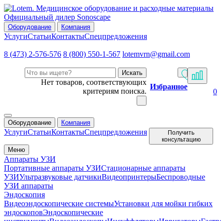
Официальный дилер Sonoscape
Оборудование
Компания
Услуги
Статьи
Контакты
Спецпредложения
8 (473) 2-576-576
8 (800) 550-1-567
lotemvrn@gmail.com
Искать
Нет товаров, соответствующих
Избранное
критериям поиска.
0
Оборудование
Компания
Услуги
Статьи
Контакты
Спецпредложения
Получить
консультацию
Меню
Аппараты УЗИ
Портативные аппараты УЗИ
Стационарные аппараты
УЗИ
Ультразвуковые датчики
Видеопринтеры
Беспроводные
УЗИ аппараты
Эндоскопия
Видеоэндоскопические системы
Установки для мойки гибких
эндоскопов
Эндоскопические