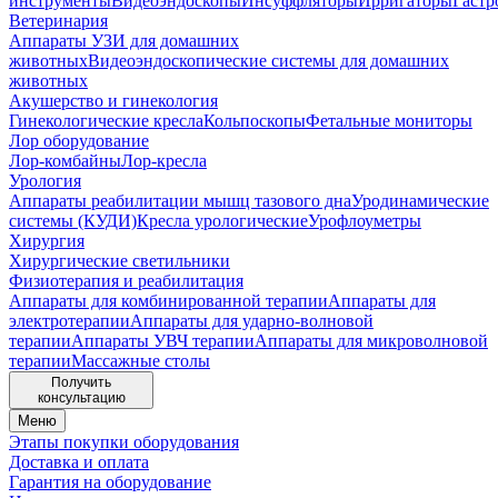
инструменты
Видеоэндоскопы
Инсуффляторы
Ирригаторы
Гастр
Ветеринария
Аппараты УЗИ для домашних
животных
Видеоэндоскопические системы для домашних
животных
Акушерство и гинекология
Гинекологические кресла
Кольпоскопы
Фетальные мониторы
Лор оборудование
Лор-комбайны
Лор-кресла
Урология
Аппараты реабилитации мышц тазового дна
Уродинамические
системы (КУДИ)
Кресла урологические
Урофлоуметры
Хирургия
Хирургические светильники
Физиотерапия и реабилитация
Аппараты для комбинированной терапии
Аппараты для
электротерапии
Аппараты для ударно-волновой
терапии
Аппараты УВЧ терапии
Аппараты для микроволновой
терапии
Массажные столы
Получить
консультацию
Меню
Этапы покупки оборудования
Доставка и оплата
Гарантия на оборудование