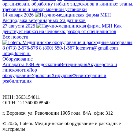
организовать обработку гибких эндоскопов в клинике: этапы,
требования и выбор моечной установки
14 января 2026
Распродажа ветеринарных УЗ датчиков
27 августа 2025
Как
действует наркоз на человека: разбор от специалистов
Все новости
8 (473) 2-576-576
8 (800) 550-1-567
lotemvrn@gmail.com
info@lotem.ru
Оборудование
Аппараты УЗИ
Эндоскопия
Ветеринария
Акушерство и
гинекология
Лор
оборудование
Урология
Хирургия
Физиотерапия и
реабилитация
ИНН: 3663154811
ОГРН: 1213600008940
г. Воронеж, ул. Революции 1905 года, 84А, офис 312
© 2026, Lotem. Медицинское оборудование и расходные
материалы