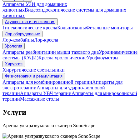
Аппараты УЗИ для домашних
животных
Видеоэндоскопические системы для домашних
животных
Акушерство и гинекология
Гинекологические кресла
Кольпоскопы
Фетальные мониторы
Лор оборудование
Лор-комбайны
Лор-кресла
Урология
Аппараты реабилитации мышц тазового дна
Уродинамические
системы (КУДИ)
Кресла урологические
Урофлоуметры
Хирургия
Хирургические светильники
Физиотерапия и реабилитация
Аппараты для комбинированной терапии
Аппараты для
электротерапии
Аппараты для ударно-волновой
терапии
Аппараты УВЧ терапии
Аппараты для микроволновой
терапии
Массажные столы
Услуги
Аренда ультразвукового сканера SonoScape