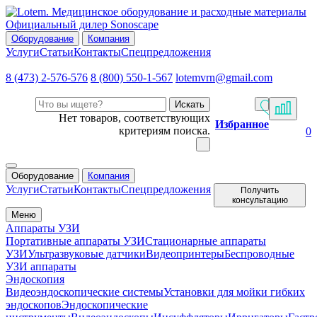
Официальный дилер Sonoscape
Оборудование
Компания
Услуги
Статьи
Контакты
Спецпредложения
8 (473) 2-576-576
8 (800) 550-1-567
lotemvrn@gmail.com
Искать
Нет товаров, соответствующих
Избранное
критериям поиска.
0
Оборудование
Компания
Услуги
Статьи
Контакты
Спецпредложения
Получить
консультацию
Меню
Аппараты УЗИ
Портативные аппараты УЗИ
Стационарные аппараты
УЗИ
Ультразвуковые датчики
Видеопринтеры
Беспроводные
УЗИ аппараты
Эндоскопия
Видеоэндоскопические системы
Установки для мойки гибких
эндоскопов
Эндоскопические