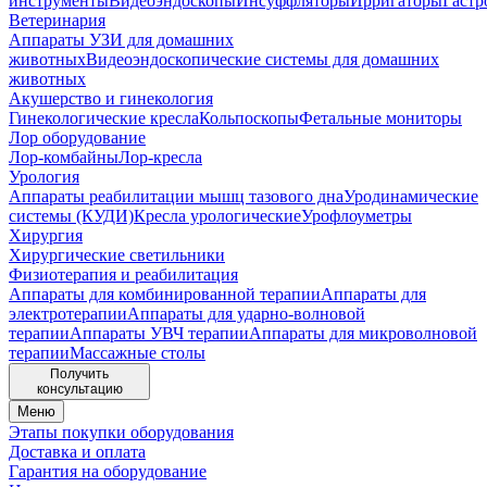
инструменты
Видеоэндоскопы
Инсуффляторы
Ирригаторы
Гастр
Ветеринария
Аппараты УЗИ для домашних
животных
Видеоэндоскопические системы для домашних
животных
Акушерство и гинекология
Гинекологические кресла
Кольпоскопы
Фетальные мониторы
Лор оборудование
Лор-комбайны
Лор-кресла
Урология
Аппараты реабилитации мышц тазового дна
Уродинамические
системы (КУДИ)
Кресла урологические
Урофлоуметры
Хирургия
Хирургические светильники
Физиотерапия и реабилитация
Аппараты для комбинированной терапии
Аппараты для
электротерапии
Аппараты для ударно-волновой
терапии
Аппараты УВЧ терапии
Аппараты для микроволновой
терапии
Массажные столы
Получить
консультацию
Меню
Этапы покупки оборудования
Доставка и оплата
Гарантия на оборудование