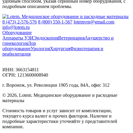
удобным способом, указав серийный номер оборудования, с
подробным описанием проблемы.
8 (473) 2-576-576
8 (800) 550-1-567
lotemvrn@gmail.com
info@lotem.ru
Оборудование
Аппараты УЗИ
Эндоскопия
Ветеринария
Акушерство и
гинекология
Лор
оборудование
Урология
Хирургия
Физиотерапия и
реабилитация
ИНН: 3663154811
ОГРН: 1213600008940
г. Воронеж, ул. Революции 1905 года, 84А, офис 312
© 2026, Lotem. Медицинское оборудование и расходные
материалы
Стоимость товаров и услуг зависит от комплектации,
текущего курса валют и прочих факторов. Наличие и
подробные характеристики уточняйте у представителей
компании.