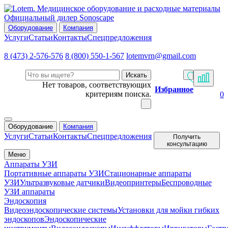
Официальный дилер Sonoscape
Оборудование
Компания
Услуги
Статьи
Контакты
Спецпредложения
8 (473) 2-576-576
8 (800) 550-1-567
lotemvrn@gmail.com
Искать
Нет товаров, соответствующих
Избранное
критериям поиска.
0
Оборудование
Компания
Услуги
Статьи
Контакты
Спецпредложения
Получить
консультацию
Меню
Аппараты УЗИ
Портативные аппараты УЗИ
Стационарные аппараты
УЗИ
Ультразвуковые датчики
Видеопринтеры
Беспроводные
УЗИ аппараты
Эндоскопия
Видеоэндоскопические системы
Установки для мойки гибких
эндоскопов
Эндоскопические