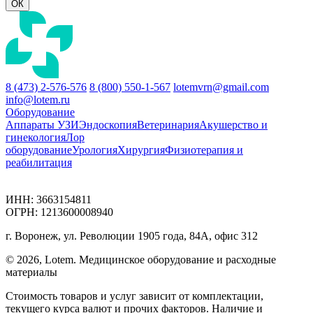
ОК
8 (473) 2-576-576
8 (800) 550-1-567
lotemvrn@gmail.com
info@lotem.ru
Оборудование
Аппараты УЗИ
Эндоскопия
Ветеринария
Акушерство и
гинекология
Лор
оборудование
Урология
Хирургия
Физиотерапия и
реабилитация
ИНН: 3663154811
ОГРН: 1213600008940
г. Воронеж, ул. Революции 1905 года, 84А, офис 312
© 2026, Lotem. Медицинское оборудование и расходные
материалы
Стоимость товаров и услуг зависит от комплектации,
текущего курса валют и прочих факторов. Наличие и