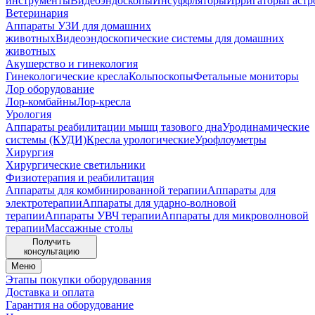
инструменты
Видеоэндоскопы
Инсуффляторы
Ирригаторы
Гастр
Ветеринария
Аппараты УЗИ для домашних
животных
Видеоэндоскопические системы для домашних
животных
Акушерство и гинекология
Гинекологические кресла
Кольпоскопы
Фетальные мониторы
Лор оборудование
Лор-комбайны
Лор-кресла
Урология
Аппараты реабилитации мышц тазового дна
Уродинамические
системы (КУДИ)
Кресла урологические
Урофлоуметры
Хирургия
Хирургические светильники
Физиотерапия и реабилитация
Аппараты для комбинированной терапии
Аппараты для
электротерапии
Аппараты для ударно-волновой
терапии
Аппараты УВЧ терапии
Аппараты для микроволновой
терапии
Массажные столы
Получить
консультацию
Меню
Этапы покупки оборудования
Доставка и оплата
Гарантия на оборудование