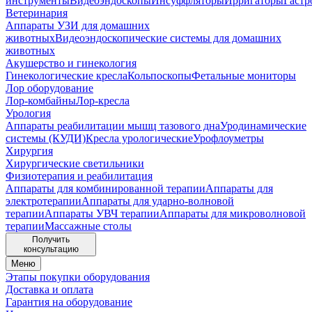
инструменты
Видеоэндоскопы
Инсуффляторы
Ирригаторы
Гастр
Ветеринария
Аппараты УЗИ для домашних
животных
Видеоэндоскопические системы для домашних
животных
Акушерство и гинекология
Гинекологические кресла
Кольпоскопы
Фетальные мониторы
Лор оборудование
Лор-комбайны
Лор-кресла
Урология
Аппараты реабилитации мышц тазового дна
Уродинамические
системы (КУДИ)
Кресла урологические
Урофлоуметры
Хирургия
Хирургические светильники
Физиотерапия и реабилитация
Аппараты для комбинированной терапии
Аппараты для
электротерапии
Аппараты для ударно-волновой
терапии
Аппараты УВЧ терапии
Аппараты для микроволновой
терапии
Массажные столы
Получить
консультацию
Меню
Этапы покупки оборудования
Доставка и оплата
Гарантия на оборудование