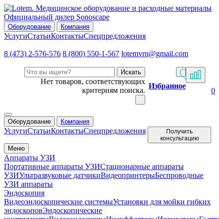
Официальный дилер Sonoscape
Оборудование
Компания
Услуги
Статьи
Контакты
Спецпредложения
8 (473) 2-576-576
8 (800) 550-1-567
lotemvrn@gmail.com
Искать
Нет товаров, соответствующих
Избранное
критериям поиска.
0
Оборудование
Компания
Услуги
Статьи
Контакты
Спецпредложения
Получить
консультацию
Меню
Аппараты УЗИ
Портативные аппараты УЗИ
Стационарные аппараты
УЗИ
Ультразвуковые датчики
Видеопринтеры
Беспроводные
УЗИ аппараты
Эндоскопия
Видеоэндоскопические системы
Установки для мойки гибких
эндоскопов
Эндоскопические