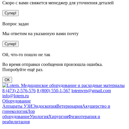
Скоро с вами свяжется менеджер для уточнения деталей
Супер!
Вопрос задан
Мы ответим на указанную вами почту
Супер!
Ой, что-то пошло не так
Во время отправки сообщения произошла ошибка.
Попробуйте ещё раз.
ОК
8 (473) 2-576-576
8 (800) 550-1-567
lotemvrn@gmail.com
info@lotem.ru
Оборудование
Аппараты УЗИ
Эндоскопия
Ветеринария
Акушерство и
гинекология
Лор
оборудование
Урология
Хирургия
Физиотерапия и
реабилитация