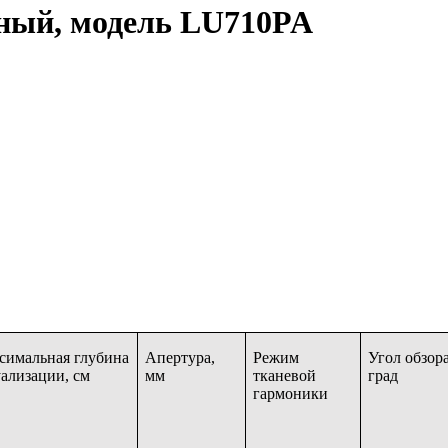
ный, модель LU710PA
симальная глубина
Апертура,
Режим
Угол обзора
уализации, см
мм
тканевой
град
гармоники