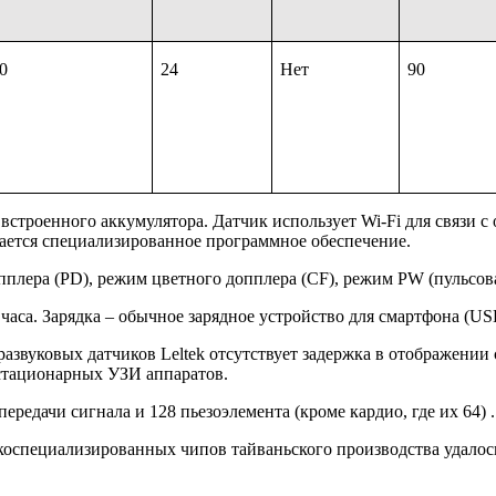
0
24
Нет
90
 встроенного аккумулятора. Датчик использует Wi-Fi для связи 
ается специализированное программное обеспечение.
пплера (PD), режим цветного допплера (CF), режим PW (пульсо
 часа. Зарядка – обычное зарядное устройство для смартфона (US
развуковых датчиков Leltek отсутствует задержка в отображении 
стационарных УЗИ аппаратов.
ередачи сигнала и 128 пьезоэлемента (кроме кардио, где их 64) .
коспециализированных чипов тайваньского производства удалось