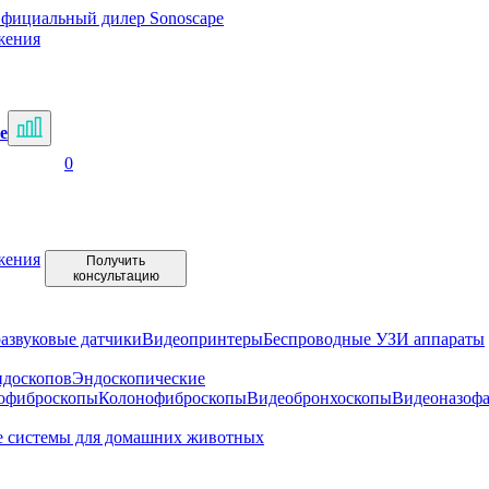
фициальный дилер Sonoscape
жения
е
0
жения
Получить
консультацию
развуковые датчики
Видеопринтеры
Беспроводные УЗИ аппараты
ндоскопов
Эндоскопические
офиброскопы
Колонофиброскопы
Видеобронхоскопы
Видеоназоф
е системы для домашних животных