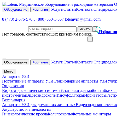
О
Услуги
Статьи
Контакты
Спецпредло
Оборудование
Компания
8 (473) 2-576-576
8 (800) 550-1-567
lotemvrn@gmail.com
Искать
Избранно
Нет товаров, соответствующих критериям поиска.
Услуги
Статьи
Контакты
Спецпредло
Оборудование
Компания
Меню
Аппараты УЗИ
Портативные аппараты УЗИ
Стационарные аппараты УЗИ
Ульт
Эндоскопия
Видеоэндоскопические системы
Установки для мойки гибких э
инструменты
Видеоэндоскопы
Инсуффляторы
Ирригаторы
Гастр
Ветеринария
Аппараты УЗИ для домашних животных
Видеоэндоскопически
Акушерство и гинекология
Гинекологические кресла
Кольпоскопы
Фетальные мониторы