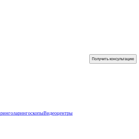
Получить консультацию
аринголарингоскопы
Видеоцентры