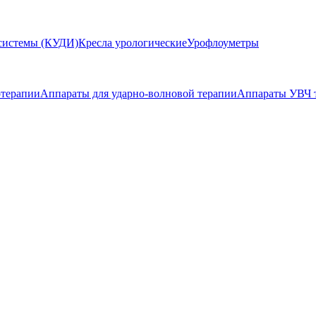
системы (КУДИ)
Кресла урологические
Урофлоуметры
отерапии
Аппараты для ударно-волновой терапии
Аппараты УВЧ 