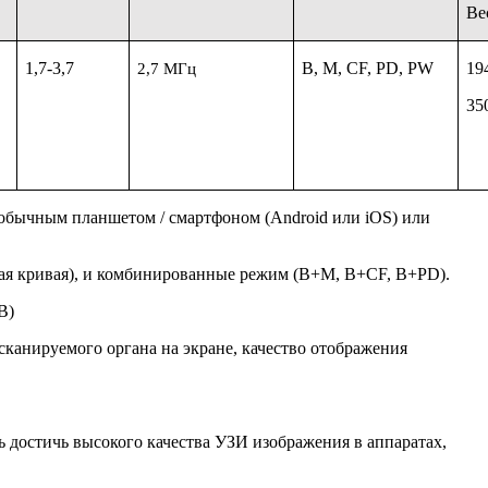
Ве
1,7-3,7
B, M, CF, PD, PW
19
2,7 МГц
35
с обычным планшетом / смартфоном (Android или iOS) или
вая кривая), и комбинированные режим (B+M, B+CF, B+PD).
B)
сканируемого органа на экране, качество отображения
 достичь высокого качества УЗИ изображения в аппаратах,