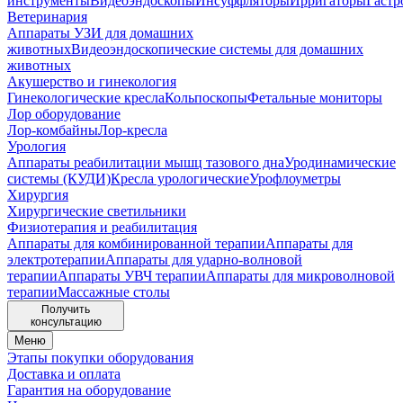
инструменты
Видеоэндоскопы
Инсуффляторы
Ирригаторы
Гастр
Ветеринария
Аппараты УЗИ для домашних
животных
Видеоэндоскопические системы для домашних
животных
Акушерство и гинекология
Гинекологические кресла
Кольпоскопы
Фетальные мониторы
Лор оборудование
Лор-комбайны
Лор-кресла
Урология
Аппараты реабилитации мышц тазового дна
Уродинамические
системы (КУДИ)
Кресла урологические
Урофлоуметры
Хирургия
Хирургические светильники
Физиотерапия и реабилитация
Аппараты для комбинированной терапии
Аппараты для
электротерапии
Аппараты для ударно-волновой
терапии
Аппараты УВЧ терапии
Аппараты для микроволновой
терапии
Массажные столы
Получить
консультацию
Меню
Этапы покупки оборудования
Доставка и оплата
Гарантия на оборудование