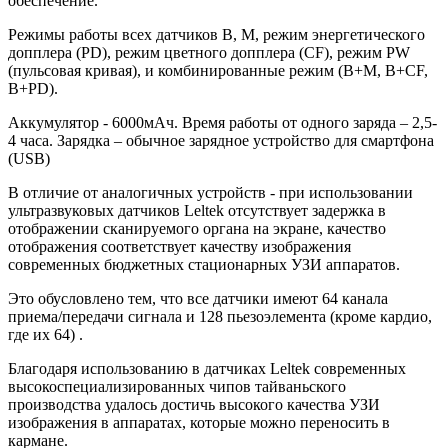
обеспечение.
Режимы работы всех датчиков B, M, режим энергетического
допплера (PD), режим цветного допплера (CF), режим PW
(пульсовая кривая), и комбинированные режим (B+M, B+CF,
B+PD).
Аккумулятор - 6000мАч. Время работы от одного заряда – 2,5-
4 часа. Зарядка – обычное зарядное устройство для смартфона
(USB)
В отличие от аналогичных устройств - при использовании
ультразвуковых датчиков Leltek отсутствует задержка в
отображении сканируемого органа на экране, качество
отображения соответствует качеству изображения
современных бюджетных стационарных УЗИ аппаратов.
Это обусловлено тем, что все датчики имеют 64 канала
приема/передачи сигнала и 128 пьезоэлемента (кроме кардио,
где их 64) .
Благодаря использованию в датчиках Leltek современных
высокоспециализированных чипов тайваньского
производства удалось достичь высокого качества УЗИ
изображения в аппаратах, которые можно переносить в
кармане.