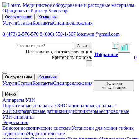
Официальный дилер Sonoscape
Оборудование
Компания
Услуги
Статьи
Контакты
Спецпредложения
8 (473) 2-576-576
8 (800) 550-1-567
lotemvrn@gmail.com
Искать
Нет товаров, соответствующих
Избранное
критериям поиска.
0
Оборудование
Компания
Услуги
Статьи
Контакты
Спецпредложения
Получить
консультацию
Меню
Аппараты УЗИ
Портативные аппараты УЗИ
Стационарные аппараты
УЗИ
Ультразвуковые датчики
Видеопринтеры
Беспроводные
УЗИ аппараты
Эндоскопия
Видеоэндоскопические системы
Установки для мойки гибких
эндоскопов
Эндоскопические