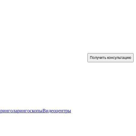
Получить консультацию
аринголарингоскопы
Видеоцентры