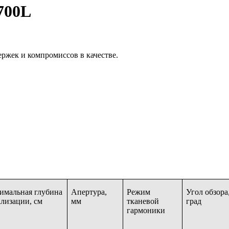
700L
ержек и компромиссов в качестве.
имальная глубина
Апертура,
Режим
Угол обзора
ализации, см
мм
тканевой
град
гармоники