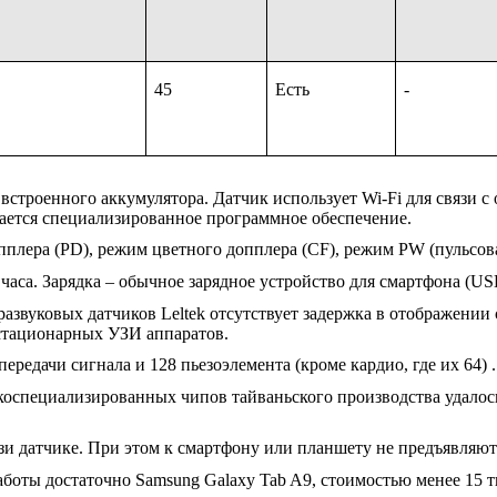
45
Есть
-
 встроенного аккумулятора. Датчик использует Wi-Fi для связи 
ается специализированное программное обеспечение.
пплера (PD), режим цветного допплера (CF), режим PW (пульсо
часа. Зарядка – обычное зарядное устройство для смартфона (
US
развуковых датчиков Leltek отсутствует задержка в отображении 
стационарных УЗИ аппаратов.
ередачи сигнала и 128 пьезоэлемента (кроме кардио, где их 64) .
коспециализированных чипов тайваньского производства удалось
зи датчике. При этом к смартфону или планшету не предъявляют
аботы достаточно Samsung Galaxy Tab A9, стоимостью менее 15 т