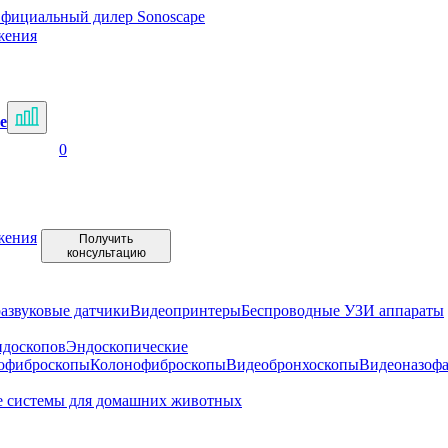
фициальный дилер Sonoscape
жения
е
0
жения
Получить
консультацию
развуковые датчики
Видеопринтеры
Беспроводные УЗИ аппараты
ндоскопов
Эндоскопические
офиброскопы
Колонофиброскопы
Видеобронхоскопы
Видеоназоф
е системы для домашних животных