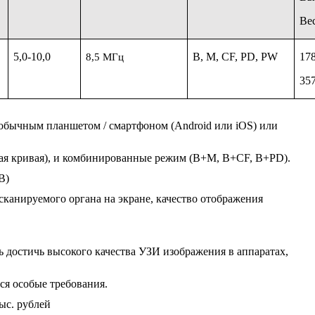
Вес
5,0-10,0
B, M, CF, PD, PW
17
8,5 МГц
35
с обычным планшетом / смартфоном (Android или iOS) или
вая кривая), и комбинированные режим (B+M, B+CF, B+PD).
B
)
сканируемого органа на экране, качество отображения
 достичь высокого качества УЗИ изображения в аппаратах,
ся особые требования.
ыс. рублей