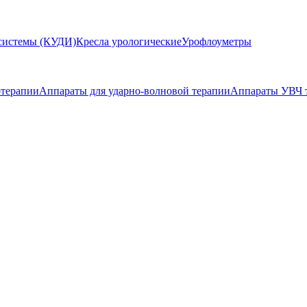
системы (КУДИ)
Кресла урологические
Урофлоуметры
отерапии
Аппараты для ударно-волновой терапии
Аппараты УВЧ 