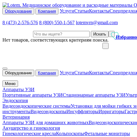
О
Услуги
Статьи
Контакты
Спецпредло
Оборудование
Компания
8 (473) 2-576-576
8 (800) 550-1-567
lotemvrn@gmail.com
Искать
Избранно
Нет товаров, соответствующих критериям поиска.
Услуги
Статьи
Контакты
Спецпредло
Оборудование
Компания
Меню
Аппараты УЗИ
Портативные аппараты УЗИ
Стационарные аппараты УЗИ
Ульт
Эндоскопия
Видеоэндоскопические системы
Установки для мойки гибких э
инструменты
Видеоэндоскопы
Инсуффляторы
Ирригаторы
Гастр
Ветеринария
Аппараты УЗИ для домашних животных
Видеоэндоскопически
Акушерство и гинекология
Гинекологические кресла
Кольпоскопы
Фетальные мониторы