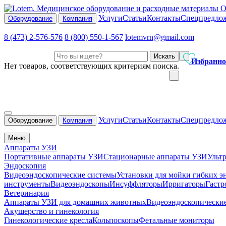
О
Услуги
Статьи
Контакты
Спецпредло
Оборудование
Компания
8 (473) 2-576-576
8 (800) 550-1-567
lotemvrn@gmail.com
Искать
Избранно
Нет товаров, соответствующих критериям поиска.
Услуги
Статьи
Контакты
Спецпредло
Оборудование
Компания
Меню
Аппараты УЗИ
Портативные аппараты УЗИ
Стационарные аппараты УЗИ
Ульт
Эндоскопия
Видеоэндоскопические системы
Установки для мойки гибких э
инструменты
Видеоэндоскопы
Инсуффляторы
Ирригаторы
Гастр
Ветеринария
Аппараты УЗИ для домашних животных
Видеоэндоскопически
Акушерство и гинекология
Гинекологические кресла
Кольпоскопы
Фетальные мониторы