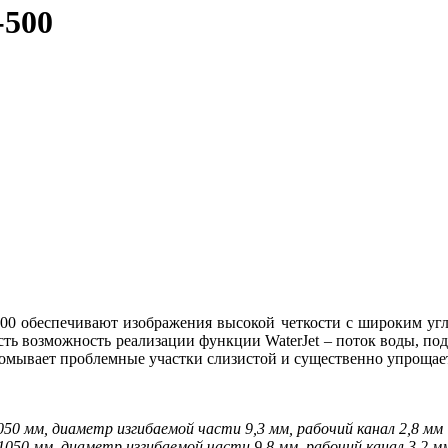
-500
обеспечивают изображения высокой четкости с широким угло
сть возможность реализации функции WaterJet – поток воды, п
) омывает проблемные участки слизистой и существенно упрощае
50 мм, диаметр изгибаемой части 9,3 мм, рабочий канал 2,8 мм
050 мм, диаметр изгибаемой части 9,8 мм, рабочий канал 3,2 м