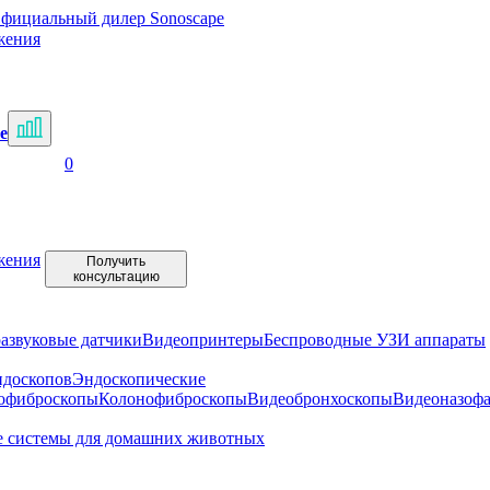
фициальный дилер Sonoscape
жения
е
0
жения
Получить
консультацию
развуковые датчики
Видеопринтеры
Беспроводные УЗИ аппараты
ндоскопов
Эндоскопические
офиброскопы
Колонофиброскопы
Видеобронхоскопы
Видеоназоф
е системы для домашних животных