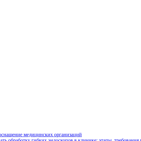
оснащение медицинских организаций
ать обработку гибких эндоскопов в клинике: этапы, требования