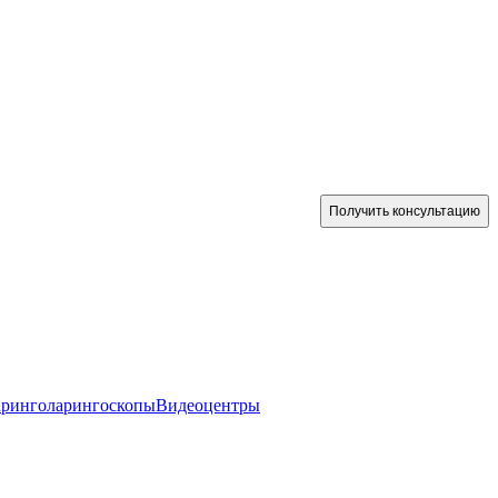
Получить консультацию
аринголарингоскопы
Видеоцентры