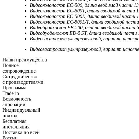
Видеоколоноскоп EC-500, длина вводимой части 13
Видеоколоноскоп EC-500T, длина вводимой части 1
Видеоколоноскоп EC-500L, длина вводимой части 1
Видеоколоноскоп EC-500L/T, длина вводимой части
Видеобронхоскоп EB-500, длинна вводимой части 6
Видеодуоденоскоп ED-5GT, длина вводимой части 
Видеогастроскоп ультразвуковой, вариант исполн
Видеогастроскоп ультразвуковой, вариант исполн
Наши преимущества
Полное
сопровождение
Сотрудничество
с производителями
Программа
Trade-in
Возможность
апробации
Индивидуальный
подход
Бесплатная
инсталляция
Поставка по всей
России