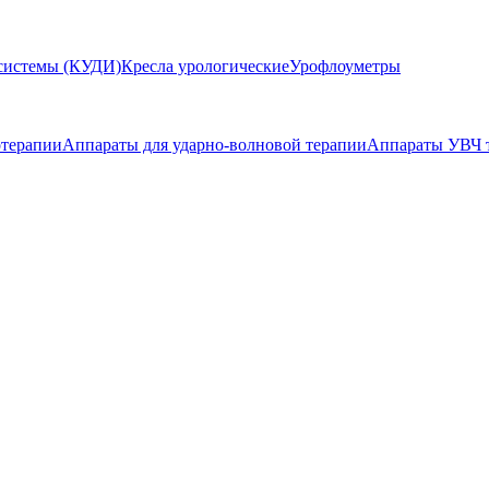
системы (КУДИ)
Кресла урологические
Урофлоуметры
отерапии
Аппараты для ударно-волновой терапии
Аппараты УВЧ 