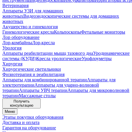
инструменты
Видеоэндоскопы
Инсуффляторы
Ирригаторы
Гастр
Ветеринария
Аппараты УЗИ для домашних
животных
Видеоэндоскопические системы для домашних
животных
Акушерство и гинекология
Гинекологические кресла
Кольпоскопы
Фетальные мониторы
Лор оборудование
Лор-комбайны
Лор-кресла
Урология
Аппараты реабилитации мышц тазового дна
Уродинамические
системы (КУДИ)
Кресла урологические
Урофлоуметры
Хирургия
Хирургические светильники
Физиотерапия и реабилитация
Аппараты для комбинированной терапии
Аппараты для
электротерапии
Аппараты для ударно-волновой
терапии
Аппараты УВЧ терапии
Аппараты для микроволновой
терапии
Массажные столы
Получить
консультацию
Меню
Этапы покупки оборудования
Доставка и оплата
Гарантия на оборудование