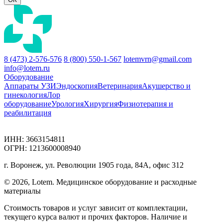
8 (473) 2-576-576
8 (800) 550-1-567
lotemvrn@gmail.com
info@lotem.ru
Оборудование
Аппараты УЗИ
Эндоскопия
Ветеринария
Акушерство и
гинекология
Лор
оборудование
Урология
Хирургия
Физиотерапия и
реабилитация
ИНН: 3663154811
ОГРН: 1213600008940
г. Воронеж, ул. Революции 1905 года, 84А, офис 312
© 2026, Lotem. Медицинское оборудование и расходные
материалы
Стоимость товаров и услуг зависит от комплектации,
текущего курса валют и прочих факторов. Наличие и