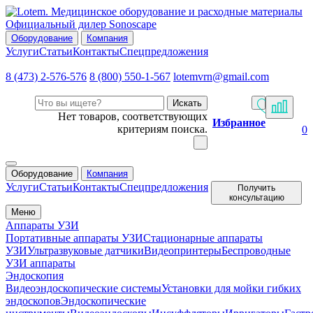
Официальный дилер Sonoscape
Оборудование
Компания
Услуги
Статьи
Контакты
Спецпредложения
8 (473) 2-576-576
8 (800) 550-1-567
lotemvrn@gmail.com
Искать
Нет товаров, соответствующих
Избранное
критериям поиска.
0
Оборудование
Компания
Услуги
Статьи
Контакты
Спецпредложения
Получить
консультацию
Меню
Аппараты УЗИ
Портативные аппараты УЗИ
Стационарные аппараты
УЗИ
Ультразвуковые датчики
Видеопринтеры
Беспроводные
УЗИ аппараты
Эндоскопия
Видеоэндоскопические системы
Установки для мойки гибких
эндоскопов
Эндоскопические