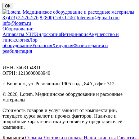
ОК
8 (473) 2-576-576
8 (800) 550-1-567
lotemvrn@gmail.com
info@lotem.ru
Оборудование
Аппараты УЗИ
Эндоскопия
Ветеринария
Акушерство и
гинекология
Лор
оборудование
Урология
Хирургия
Физиотерапия и
реабилитация
ИНН: 3663154811
ОГРН: 1213600008940
г. Воронеж, ул. Революции 1905 года, 84А, офис 312
© 2026, Lotem. Медицинское оборудование и расходные
материалы
Стоимость товаров и услуг зависит от комплектации,
текущего курса валют и прочих факторов. Наличие и
подробные характеристики уточняйте у представителей
компании.
Компания
Отзывы
Доставка и оплата
Наши клиенты
Гарантия