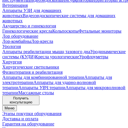
инструменты
Видеоэндоскопы
Инсуффляторы
Ирригаторы
Гастр
Ветеринария
Аппараты УЗИ для домашних
животных
Видеоэндоскопические системы для домашних
животных
Акушерство и гинекология
Гинекологические кресла
Кольпоскопы
Фетальные мониторы
Лор оборудование
Лор-комбайны
Лор-кресла
Урология
Аппараты реабилитации мышц тазового дна
Уродинамические
системы (КУДИ)
Кресла урологические
Урофлоуметры
Хирургия
Хирургические светильники
Физиотерапия и реабилитация
Аппараты для комбинированной терапии
Аппараты для
электротерапии
Аппараты для ударно-волновой
терапии
Аппараты УВЧ терапии
Аппараты для микроволновой
терапии
Массажные столы
Получить
консультацию
Меню
Этапы покупки оборудования
Доставка и оплата
Гарантия на оборудование