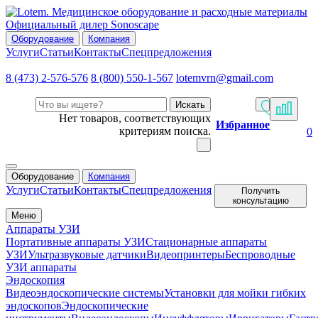
Официальный дилер Sonoscape
Оборудование
Компания
Услуги
Статьи
Контакты
Спецпредложения
8 (473) 2-576-576
8 (800) 550-1-567
lotemvrn@gmail.com
Искать
Нет товаров, соответствующих
Избранное
критериям поиска.
0
Оборудование
Компания
Услуги
Статьи
Контакты
Спецпредложения
Получить
консультацию
Меню
Аппараты УЗИ
Портативные аппараты УЗИ
Стационарные аппараты
УЗИ
Ультразвуковые датчики
Видеопринтеры
Беспроводные
УЗИ аппараты
Эндоскопия
Видеоэндоскопические системы
Установки для мойки гибких
эндоскопов
Эндоскопические