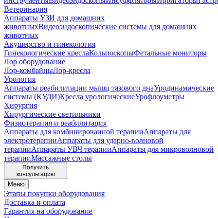
инструменты
Видеоэндоскопы
Инсуффляторы
Ирригаторы
Гастр
Ветеринария
Аппараты УЗИ для домашних
животных
Видеоэндоскопические системы для домашних
животных
Акушерство и гинекология
Гинекологические кресла
Кольпоскопы
Фетальные мониторы
Лор оборудование
Лор-комбайны
Лор-кресла
Урология
Аппараты реабилитации мышц тазового дна
Уродинамические
системы (КУДИ)
Кресла урологические
Урофлоуметры
Хирургия
Хирургические светильники
Физиотерапия и реабилитация
Аппараты для комбинированной терапии
Аппараты для
электротерапии
Аппараты для ударно-волновой
терапии
Аппараты УВЧ терапии
Аппараты для микроволновой
терапии
Массажные столы
Получить
консультацию
Меню
Этапы покупки оборудования
Доставка и оплата
Гарантия на оборудование