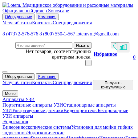
Официальный дилер Sonoscape
Оборудование
Компания
Услуги
Статьи
Контакты
Спецпредложения
8 (473) 2-576-576
8 (800) 550-1-567
lotemvrn@gmail.com
Искать
Нет товаров, соответствующих
Избранное
критериям поиска.
0
Оборудование
Компания
Услуги
Статьи
Контакты
Спецпредложения
Получить
консультацию
Меню
Аппараты УЗИ
Портативные аппараты УЗИ
Стационарные аппараты
УЗИ
Ультразвуковые датчики
Видеопринтеры
Беспроводные
УЗИ аппараты
Эндоскопия
Видеоэндоскопические системы
Установки для мойки гибких
эндоскопов
Эндоскопические