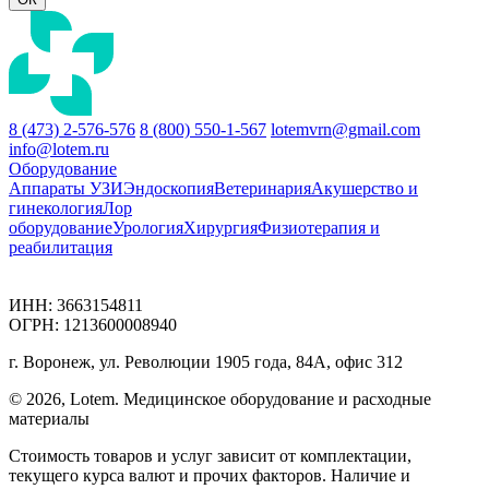
8 (473) 2-576-576
8 (800) 550-1-567
lotemvrn@gmail.com
info@lotem.ru
Оборудование
Аппараты УЗИ
Эндоскопия
Ветеринария
Акушерство и
гинекология
Лор
оборудование
Урология
Хирургия
Физиотерапия и
реабилитация
ИНН: 3663154811
ОГРН: 1213600008940
г. Воронеж, ул. Революции 1905 года, 84А, офис 312
© 2026, Lotem. Медицинское оборудование и расходные
материалы
Стоимость товаров и услуг зависит от комплектации,
текущего курса валют и прочих факторов. Наличие и