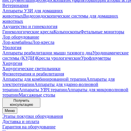
инструменты
Видеоэндоскопы
Инсуффляторы
Ирригаторы
Гастр
Ветеринария
Аппараты УЗИ для домашних
животных
Видеоэндоскопические системы для домашних
животных
Акушерство и гинекология
Гинекологические кресла
Кольпоскопы
Фетальные мониторы
Лор оборудование
Лор-комбайны
Лор-кресла
Урология
Аппараты реабилитации мышц тазового дна
Уродинамические
системы (КУДИ)
Кресла урологические
Урофлоуметры
Хирургия
Хирургические светильники
Физиотерапия и реабилитация
Аппараты для комбинированной терапии
Аппараты для
электротерапии
Аппараты для ударно-волновой
терапии
Аппараты УВЧ терапии
Аппараты для микроволновой
терапии
Массажные столы
Получить
консультацию
Меню
Этапы покупки оборудования
Доставка и оплата
Гарантия на оборудование