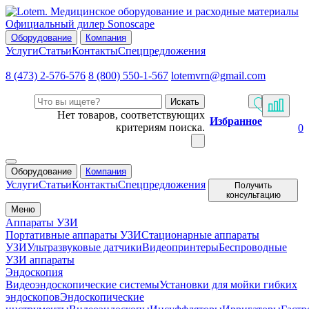
Официальный дилер Sonoscape
Оборудование
Компания
Услуги
Статьи
Контакты
Спецпредложения
8 (473) 2-576-576
8 (800) 550-1-567
lotemvrn@gmail.com
Искать
Нет товаров, соответствующих
Избранное
критериям поиска.
0
Оборудование
Компания
Услуги
Статьи
Контакты
Спецпредложения
Получить
консультацию
Меню
Аппараты УЗИ
Портативные аппараты УЗИ
Стационарные аппараты
УЗИ
Ультразвуковые датчики
Видеопринтеры
Беспроводные
УЗИ аппараты
Эндоскопия
Видеоэндоскопические системы
Установки для мойки гибких
эндоскопов
Эндоскопические