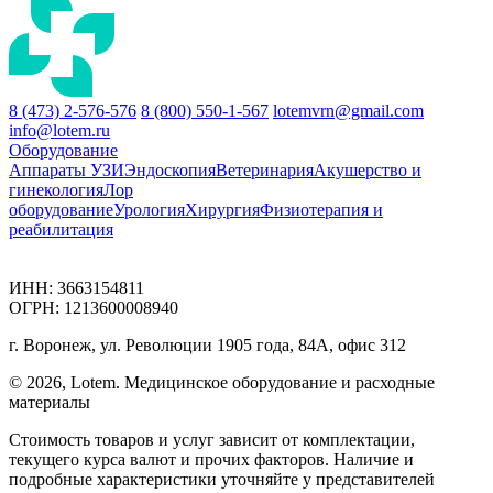
8 (473) 2-576-576
8 (800) 550-1-567
lotemvrn@gmail.com
info@lotem.ru
Оборудование
Аппараты УЗИ
Эндоскопия
Ветеринария
Акушерство и
гинекология
Лор
оборудование
Урология
Хирургия
Физиотерапия и
реабилитация
ИНН: 3663154811
ОГРН: 1213600008940
г. Воронеж, ул. Революции 1905 года, 84А, офис 312
© 2026, Lotem. Медицинское оборудование и расходные
материалы
Стоимость товаров и услуг зависит от комплектации,
текущего курса валют и прочих факторов. Наличие и
подробные характеристики уточняйте у представителей