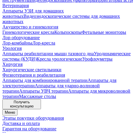
инструменты
Видеоэндоскопы
Инсуффляторы
Ирригаторы
Гастр
Ветеринария
Аппараты УЗИ для домашних
животных
Видеоэндоскопические системы для домашних
животных
Акушерство и гинекология
Гинекологические кресла
Кольпоскопы
Фетальные мониторы
Лор оборудование
Лор-комбайны
Лор-кресла
Урология
Аппараты реабилитации мышц тазового дна
Уродинамические
системы (КУДИ)
Кресла урологические
Урофлоуметры
Хирургия
Хирургические светильники
Физиотерапия и реабилитация
Аппараты для комбинированной терапии
Аппараты для
электротерапии
Аппараты для ударно-волновой
терапии
Аппараты УВЧ терапии
Аппараты для микроволновой
терапии
Массажные столы
Получить
консультацию
Меню
Этапы покупки оборудования
Доставка и оплата
Гарантия на оборудование