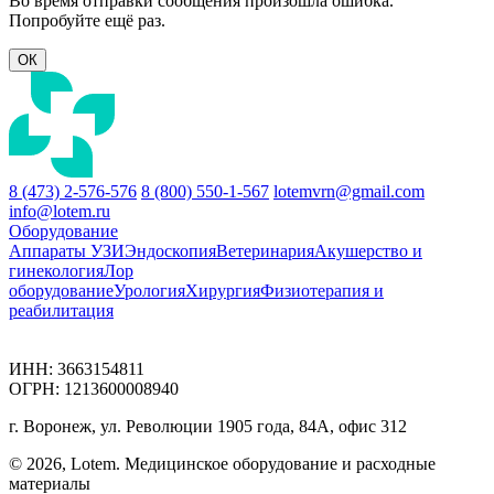
Во время отправки сообщения произошла ошибка.
Попробуйте ещё раз.
ОК
8 (473) 2-576-576
8 (800) 550-1-567
lotemvrn@gmail.com
info@lotem.ru
Оборудование
Аппараты УЗИ
Эндоскопия
Ветеринария
Акушерство и
гинекология
Лор
оборудование
Урология
Хирургия
Физиотерапия и
реабилитация
ИНН: 3663154811
ОГРН: 1213600008940
г. Воронеж, ул. Революции 1905 года, 84А, офис 312
© 2026, Lotem. Медицинское оборудование и расходные
материалы