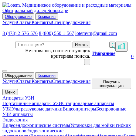
Официальный дилер Sonoscape
Оборудование
Компания
Услуги
Статьи
Контакты
Спецпредложения
8 (473) 2-576-576
8 (800) 550-1-567
lotemvrn@gmail.com
Искать
Нет товаров, соответствующих
Избранное
критериям поиска.
0
Оборудование
Компания
Услуги
Статьи
Контакты
Спецпредложения
Получить
консультацию
Меню
Аппараты УЗИ
Портативные аппараты УЗИ
Стационарные аппараты
УЗИ
Ультразвуковые датчики
Видеопринтеры
Беспроводные
УЗИ аппараты
Эндоскопия
Видеоэндоскопические системы
Установки для мойки гибких
эндоскопов
Эндоскопические