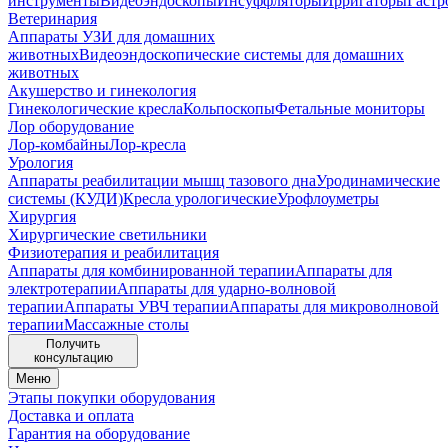
инструменты
Видеоэндоскопы
Инсуффляторы
Ирригаторы
Гастр
Ветеринария
Аппараты УЗИ для домашних
животных
Видеоэндоскопические системы для домашних
животных
Акушерство и гинекология
Гинекологические кресла
Кольпоскопы
Фетальные мониторы
Лор оборудование
Лор-комбайны
Лор-кресла
Урология
Аппараты реабилитации мышц тазового дна
Уродинамические
системы (КУДИ)
Кресла урологические
Урофлоуметры
Хирургия
Хирургические светильники
Физиотерапия и реабилитация
Аппараты для комбинированной терапии
Аппараты для
электротерапии
Аппараты для ударно-волновой
терапии
Аппараты УВЧ терапии
Аппараты для микроволновой
терапии
Массажные столы
Получить
консультацию
Меню
Этапы покупки оборудования
Доставка и оплата
Гарантия на оборудование