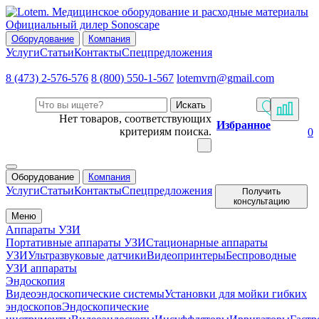
Официальный дилер Sonoscape
Оборудование
Компания
Услуги
Статьи
Контакты
Спецпредложения
8 (473) 2-576-576
8 (800) 550-1-567
lotemvrn@gmail.com
Искать
Нет товаров, соответствующих
Избранное
критериям поиска.
0
Оборудование
Компания
Услуги
Статьи
Контакты
Спецпредложения
Получить
консультацию
Меню
Аппараты УЗИ
Портативные аппараты УЗИ
Стационарные аппараты
УЗИ
Ультразвуковые датчики
Видеопринтеры
Беспроводные
УЗИ аппараты
Эндоскопия
Видеоэндоскопические системы
Установки для мойки гибких
эндоскопов
Эндоскопические