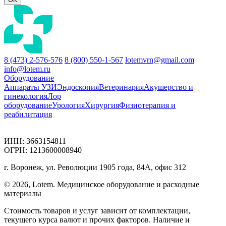
8 (473) 2-576-576
8 (800) 550-1-567
lotemvrn@gmail.com
info@lotem.ru
Оборудование
Аппараты УЗИ
Эндоскопия
Ветеринария
Акушерство и
гинекология
Лор
оборудование
Урология
Хирургия
Физиотерапия и
реабилитация
ИНН: 3663154811
ОГРН: 1213600008940
г. Воронеж, ул. Революции 1905 года, 84А, офис 312
© 2026, Lotem. Медицинское оборудование и расходные
материалы
Стоимость товаров и услуг зависит от комплектации,
текущего курса валют и прочих факторов. Наличие и