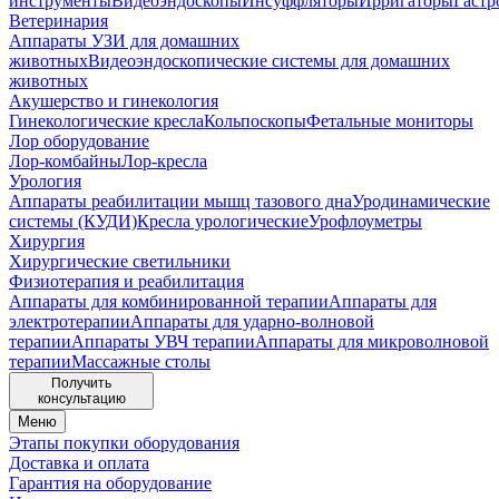
инструменты
Видеоэндоскопы
Инсуффляторы
Ирригаторы
Гастр
Ветеринария
Аппараты УЗИ для домашних
животных
Видеоэндоскопические системы для домашних
животных
Акушерство и гинекология
Гинекологические кресла
Кольпоскопы
Фетальные мониторы
Лор оборудование
Лор-комбайны
Лор-кресла
Урология
Аппараты реабилитации мышц тазового дна
Уродинамические
системы (КУДИ)
Кресла урологические
Урофлоуметры
Хирургия
Хирургические светильники
Физиотерапия и реабилитация
Аппараты для комбинированной терапии
Аппараты для
электротерапии
Аппараты для ударно-волновой
терапии
Аппараты УВЧ терапии
Аппараты для микроволновой
терапии
Массажные столы
Получить
консультацию
Меню
Этапы покупки оборудования
Доставка и оплата
Гарантия на оборудование