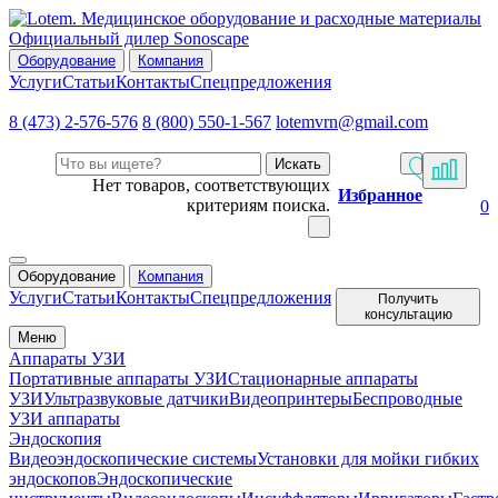
Официальный дилер Sonoscape
Оборудование
Компания
Услуги
Статьи
Контакты
Спецпредложения
8 (473) 2-576-576
8 (800) 550-1-567
lotemvrn@gmail.com
Искать
Нет товаров, соответствующих
Избранное
критериям поиска.
0
Оборудование
Компания
Услуги
Статьи
Контакты
Спецпредложения
Получить
консультацию
Меню
Аппараты УЗИ
Портативные аппараты УЗИ
Стационарные аппараты
УЗИ
Ультразвуковые датчики
Видеопринтеры
Беспроводные
УЗИ аппараты
Эндоскопия
Видеоэндоскопические системы
Установки для мойки гибких
эндоскопов
Эндоскопические