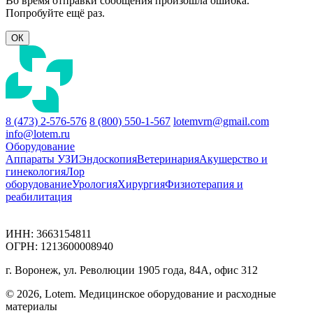
Во время отправки сообщения произошла ошибка.
Попробуйте ещё раз.
ОК
8 (473) 2-576-576
8 (800) 550-1-567
lotemvrn@gmail.com
info@lotem.ru
Оборудование
Аппараты УЗИ
Эндоскопия
Ветеринария
Акушерство и
гинекология
Лор
оборудование
Урология
Хирургия
Физиотерапия и
реабилитация
ИНН: 3663154811
ОГРН: 1213600008940
г. Воронеж, ул. Революции 1905 года, 84А, офис 312
© 2026, Lotem. Медицинское оборудование и расходные
материалы