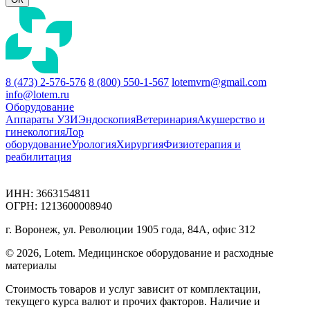
8 (473) 2-576-576
8 (800) 550-1-567
lotemvrn@gmail.com
info@lotem.ru
Оборудование
Аппараты УЗИ
Эндоскопия
Ветеринария
Акушерство и
гинекология
Лор
оборудование
Урология
Хирургия
Физиотерапия и
реабилитация
ИНН: 3663154811
ОГРН: 1213600008940
г. Воронеж, ул. Революции 1905 года, 84А, офис 312
© 2026, Lotem. Медицинское оборудование и расходные
материалы
Стоимость товаров и услуг зависит от комплектации,
текущего курса валют и прочих факторов. Наличие и