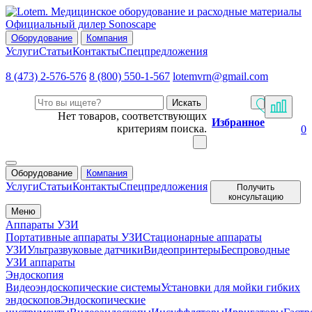
Официальный дилер Sonoscape
Оборудование
Компания
Услуги
Статьи
Контакты
Спецпредложения
8 (473) 2-576-576
8 (800) 550-1-567
lotemvrn@gmail.com
Искать
Нет товаров, соответствующих
Избранное
критериям поиска.
0
Оборудование
Компания
Услуги
Статьи
Контакты
Спецпредложения
Получить
консультацию
Меню
Аппараты УЗИ
Портативные аппараты УЗИ
Стационарные аппараты
УЗИ
Ультразвуковые датчики
Видеопринтеры
Беспроводные
УЗИ аппараты
Эндоскопия
Видеоэндоскопические системы
Установки для мойки гибких
эндоскопов
Эндоскопические