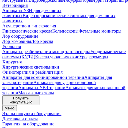
инструменты
Видеоэндоскопы
Инсуффляторы
Ирригаторы
Гастр
Ветеринария
Аппараты УЗИ для домашних
животных
Видеоэндоскопические системы для домашних
животных
Акушерство и гинекология
Гинекологические кресла
Кольпоскопы
Фетальные мониторы
Лор оборудование
Лор-комбайны
Лор-кресла
Урология
Аппараты реабилитации мышц тазового дна
Уродинамические
системы (КУДИ)
Кресла урологические
Урофлоуметры
Хирургия
Хирургические светильники
Физиотерапия и реабилитация
Аппараты для комбинированной терапии
Аппараты для
электротерапии
Аппараты для ударно-волновой
терапии
Аппараты УВЧ терапии
Аппараты для микроволновой
терапии
Массажные столы
Получить
консультацию
Меню
Этапы покупки оборудования
Доставка и оплата
Гарантия на оборудование