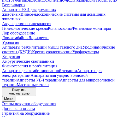
инструменты
Видеоэндоскопы
Инсуффляторы
Ирригаторы
Гастр
Ветеринария
Аппараты УЗИ для домашних
животных
Видеоэндоскопические системы для домашних
животных
Акушерство и гинекология
Гинекологические кресла
Кольпоскопы
Фетальные мониторы
Лор оборудование
Лор-комбайны
Лор-кресла
Урология
Аппараты реабилитации мышц тазового дна
Уродинамические
системы (КУДИ)
Кресла урологические
Урофлоуметры
Хирургия
Хирургические светильники
Физиотерапия и реабилитация
Аппараты для комбинированной терапии
Аппараты для
электротерапии
Аппараты для ударно-волновой
терапии
Аппараты УВЧ терапии
Аппараты для микроволновой
терапии
Массажные столы
Получить
консультацию
Меню
Этапы покупки оборудования
Доставка и оплата
Гарантия на оборудование