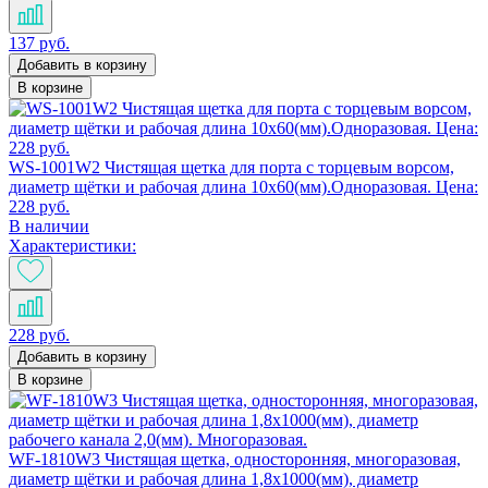
137 руб.
Добавить в корзину
В корзине
WS-1001W2 Чистящая щетка для порта с торцевым ворсом,
диаметр щётки и рабочая длина 10х60(мм).Одноразовая. Цена:
228 руб.
В наличии
Характеристики:
228 руб.
Добавить в корзину
В корзине
WF-1810W3 Чистящая щетка, односторонняя, многоразовая,
диаметр щётки и рабочая длина 1,8х1000(мм), диаметр