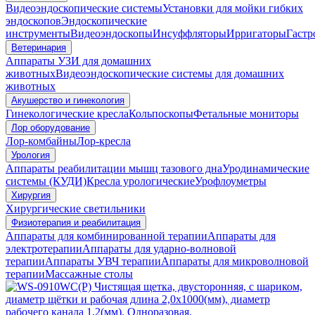
Видеоэндоскопические системы
Установки для мойки гибких
эндоскопов
Эндоскопические
инструменты
Видеоэндоскопы
Инсуффляторы
Ирригаторы
Гастр
Ветеринария
Аппараты УЗИ для домашних
животных
Видеоэндоскопические системы для домашних
животных
Акушерство и гинекология
Гинекологические кресла
Кольпоскопы
Фетальные мониторы
Лор оборудование
Лор-комбайны
Лор-кресла
Урология
Аппараты реабилитации мышц тазового дна
Уродинамические
системы (КУДИ)
Кресла урологические
Урофлоуметры
Хирургия
Хирургические светильники
Физиотерапия и реабилитация
Аппараты для комбинированной терапии
Аппараты для
электротерапии
Аппараты для ударно-волновой
терапии
Аппараты УВЧ терапии
Аппараты для микроволновой
терапии
Массажные столы