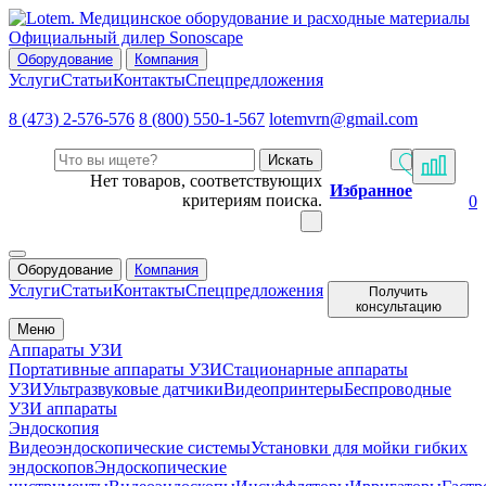
Официальный дилер Sonoscape
Оборудование
Компания
Услуги
Статьи
Контакты
Спецпредложения
8 (473) 2-576-576
8 (800) 550-1-567
lotemvrn@gmail.com
Искать
Нет товаров, соответствующих
Избранное
критериям поиска.
0
Оборудование
Компания
Услуги
Статьи
Контакты
Спецпредложения
Получить
консультацию
Меню
Аппараты УЗИ
Портативные аппараты УЗИ
Стационарные аппараты
УЗИ
Ультразвуковые датчики
Видеопринтеры
Беспроводные
УЗИ аппараты
Эндоскопия
Видеоэндоскопические системы
Установки для мойки гибких
эндоскопов
Эндоскопические