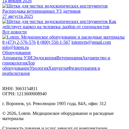
14 января 2026
Распродажа ветеринарных УЗ датчиков
27 августа 2025
Как
действует наркоз на человека: разбор от специалистов
Все новости
8 (473) 2-576-576
8 (800) 550-1-567
lotemvrn@gmail.com
info@lotem.ru
Оборудование
Аппараты УЗИ
Эндоскопия
Ветеринария
Акушерство и
гинекология
Лор
оборудование
Урология
Хирургия
Физиотерапия и
реабилитация
ИНН: 3663154811
ОГРН: 1213600008940
г. Воронеж, ул. Революции 1905 года, 84А, офис 312
© 2026, Lotem. Медицинское оборудование и расходные
материалы
Стоимость товаров и услуг зависит от комплектации,