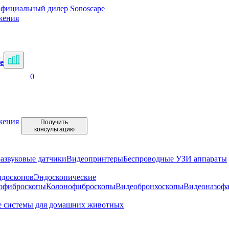
фициальный дилер Sonoscape
жения
е
0
жения
Получить
консультацию
развуковые датчики
Видеопринтеры
Беспроводные УЗИ аппараты
ндоскопов
Эндоскопические
офиброскопы
Колонофиброскопы
Видеобронхоскопы
Видеоназоф
е системы для домашних животных