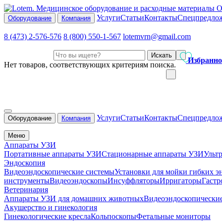
О
Услуги
Статьи
Контакты
Спецпредло
Оборудование
Компания
8 (473) 2-576-576
8 (800) 550-1-567
lotemvrn@gmail.com
Искать
Избранно
Нет товаров, соответствующих критериям поиска.
Услуги
Статьи
Контакты
Спецпредло
Оборудование
Компания
Меню
Аппараты УЗИ
Портативные аппараты УЗИ
Стационарные аппараты УЗИ
Ульт
Эндоскопия
Видеоэндоскопические системы
Установки для мойки гибких э
инструменты
Видеоэндоскопы
Инсуффляторы
Ирригаторы
Гастр
Ветеринария
Аппараты УЗИ для домашних животных
Видеоэндоскопически
Акушерство и гинекология
Гинекологические кресла
Кольпоскопы
Фетальные мониторы