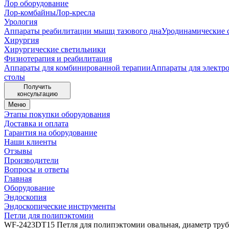
Лор оборудование
Лор-комбайны
Лор-кресла
Урология
Аппараты реабилитации мышц тазового дна
Уродинамические 
Хирургия
Хирургические светильники
Физиотерапия и реабилитация
Аппараты для комбинированной терапии
Аппараты для электр
столы
Получить
консультацию
Меню
Этапы покупки оборудования
Доставка и оплата
Гарантия на оборудование
Наши клиенты
Отзывы
Производители
Вопросы и ответы
Главная
Оборудование
Эндоскопия
Эндоскопические инструменты
Петли для полипэктомии
WF-2423DT15 Петля для полипэктомии овальная, диаметр трубки