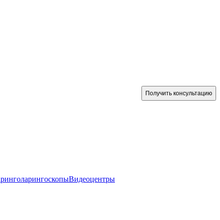
Получить консультацию
аринголарингоскопы
Видеоцентры