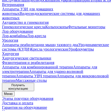
инструменты
Видеоэндоскопы
Инсуффляторы
Ирригаторы
Гастр
Ветеринария
Аппараты УЗИ для домашних
животных
Видеоэндоскопические системы для домашних
животных
Акушерство и гинекология
Гинекологические кресла
Кольпоскопы
Фетальные мониторы
Лор оборудование
Лор-комбайны
Лор-кресла
Урология
Аппараты реабилитации мышц тазового дна
Уродинамические
системы (КУДИ)
Кресла урологические
Урофлоуметры
Хирургия
Хирургические светильники
Физиотерапия и реабилитация
Аппараты для комбинированной терапии
Аппараты для
электротерапии
Аппараты для ударно-волновой
терапии
Аппараты УВЧ терапии
Аппараты для микроволновой
терапии
Массажные столы
Получить
консультацию
Меню
Этапы покупки оборудования
Доставка и оплата
Гарантия на оборудование