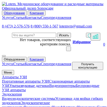
Официальный дилер Sonoscape
Оборудование
Компания
Услуги
Статьи
Контакты
Спецпредложения
8 (473) 2-576-576
8 (800) 550-1-567
lotemvrn@gmail.com
Искать
Нет товаров, соответствующих
Избранное
критериям поиска.
0
Оборудование
Компания
Услуги
Статьи
Контакты
Спецпредложения
Получить
консультацию
Меню
Аппараты УЗИ
Портативные аппараты УЗИ
Стационарные аппараты
УЗИ
Ультразвуковые датчики
Видеопринтеры
Беспроводные
УЗИ аппараты
Эндоскопия
Видеоэндоскопические системы
Установки для мойки гибких
эндоскопов
Эндоскопические