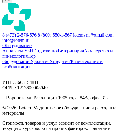
8 (473) 2-576-576
8 (800) 550-1-567
lotemvrn@gmail.com
info@lotem.ru
Оборудование
Аппараты УЗИ
Эндоскопия
Ветеринария
Акушерство и
гинекология
Лор
оборудование
Урология
Хирургия
Физиотерапия и
реабилитация
ИНН: 3663154811
ОГРН: 1213600008940
г. Воронеж, ул. Революции 1905 года, 84А, офис 312
© 2026, Lotem. Медицинское оборудование и расходные
материалы
Стоимость товаров и услуг зависит от комплектации,
текущего курса валют и прочих факторов. Наличие и