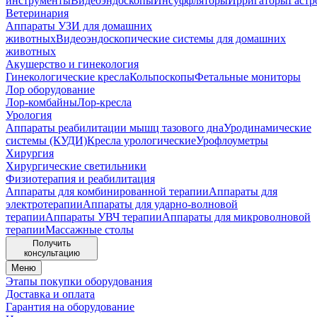
инструменты
Видеоэндоскопы
Инсуффляторы
Ирригаторы
Гастр
Ветеринария
Аппараты УЗИ для домашних
животных
Видеоэндоскопические системы для домашних
животных
Акушерство и гинекология
Гинекологические кресла
Кольпоскопы
Фетальные мониторы
Лор оборудование
Лор-комбайны
Лор-кресла
Урология
Аппараты реабилитации мышц тазового дна
Уродинамические
системы (КУДИ)
Кресла урологические
Урофлоуметры
Хирургия
Хирургические светильники
Физиотерапия и реабилитация
Аппараты для комбинированной терапии
Аппараты для
электротерапии
Аппараты для ударно-волновой
терапии
Аппараты УВЧ терапии
Аппараты для микроволновой
терапии
Массажные столы
Получить
консультацию
Меню
Этапы покупки оборудования
Доставка и оплата
Гарантия на оборудование