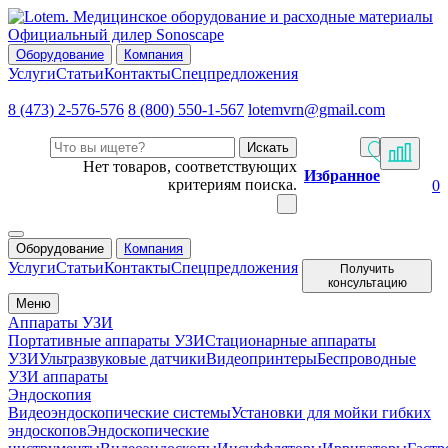
Официальный дилер Sonoscape
Оборудование
Компания
Услуги
Статьи
Контакты
Спецпредложения
8 (473) 2-576-576
8 (800) 550-1-567
lotemvrn@gmail.com
Искать
Нет товаров, соответствующих
Избранное
критериям поиска.
0
Оборудование
Компания
Услуги
Статьи
Контакты
Спецпредложения
Получить
консультацию
Меню
Аппараты УЗИ
Портативные аппараты УЗИ
Стационарные аппараты
УЗИ
Ультразвуковые датчики
Видеопринтеры
Беспроводные
УЗИ аппараты
Эндоскопия
Видеоэндоскопические системы
Установки для мойки гибких
эндоскопов
Эндоскопические