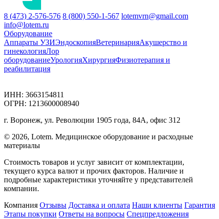
8 (473) 2-576-576
8 (800) 550-1-567
lotemvrn@gmail.com
info@lotem.ru
Оборудование
Аппараты УЗИ
Эндоскопия
Ветеринария
Акушерство и
гинекология
Лор
оборудование
Урология
Хирургия
Физиотерапия и
реабилитация
ИНН: 3663154811
ОГРН: 1213600008940
г. Воронеж, ул. Революции 1905 года, 84А, офис 312
© 2026, Lotem. Медицинское оборудование и расходные
материалы
Стоимость товаров и услуг зависит от комплектации,
текущего курса валют и прочих факторов. Наличие и
подробные характеристики уточняйте у представителей
компании.
Компания
Отзывы
Доставка и оплата
Наши клиенты
Гарантия
Этапы покупки
Ответы на вопросы
Спецпредложения