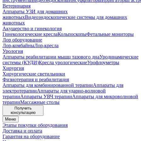
инструменты
Видеоэндоскопы
Инсуффляторы
Ирригаторы
Гастр
Ветеринария
Аппараты УЗИ для домашних
животных
Видеоэндоскопические системы для домашних
животных
Акушерство и гинекология
Гинекологические кресла
Кольпоскопы
Фетальные мониторы
Лор оборудование
Лор-комбайны
Лор-кресла
Урология
Аппараты реабилитации мышц тазового дна
Уродинамические
системы (КУДИ)
Кресла урологические
Урофлоуметры
Хирургия
Хирургические светильники
Физиотерапия и реабилитация
Аппараты для комбинированной терапии
Аппараты для
электротерапии
Аппараты для ударно-волновой
терапии
Аппараты УВЧ терапии
Аппараты для микроволновой
терапии
Массажные столы
Получить
консультацию
Меню
Этапы покупки оборудования
Доставка и оплата
Гарантия на оборудование