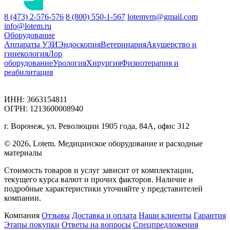
8 (473) 2-576-576
8 (800) 550-1-567
lotemvrn@gmail.com
info@lotem.ru
Оборудование
Аппараты УЗИ
Эндоскопия
Ветеринария
Акушерство и
гинекология
Лор
оборудование
Урология
Хирургия
Физиотерапия и
реабилитация
ИНН: 3663154811
ОГРН: 1213600008940
г. Воронеж, ул. Революции 1905 года, 84А, офис 312
© 2026, Lotem. Медицинское оборудование и расходные
материалы
Стоимость товаров и услуг зависит от комплектации,
текущего курса валют и прочих факторов. Наличие и
подробные характеристики уточняйте у представителей
компании.
Компания
Отзывы
Доставка и оплата
Наши клиенты
Гарантия
Этапы покупки
Ответы на вопросы
Спецпредложения