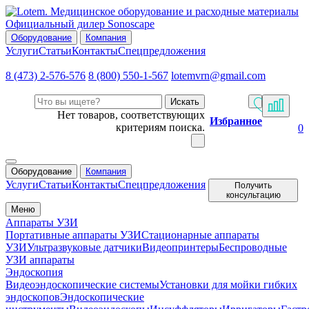
Официальный дилер Sonoscape
Оборудование
Компания
Услуги
Статьи
Контакты
Спецпредложения
8 (473) 2-576-576
8 (800) 550-1-567
lotemvrn@gmail.com
Искать
Нет товаров, соответствующих
Избранное
критериям поиска.
0
Оборудование
Компания
Услуги
Статьи
Контакты
Спецпредложения
Получить
консультацию
Меню
Аппараты УЗИ
Портативные аппараты УЗИ
Стационарные аппараты
УЗИ
Ультразвуковые датчики
Видеопринтеры
Беспроводные
УЗИ аппараты
Эндоскопия
Видеоэндоскопические системы
Установки для мойки гибких
эндоскопов
Эндоскопические