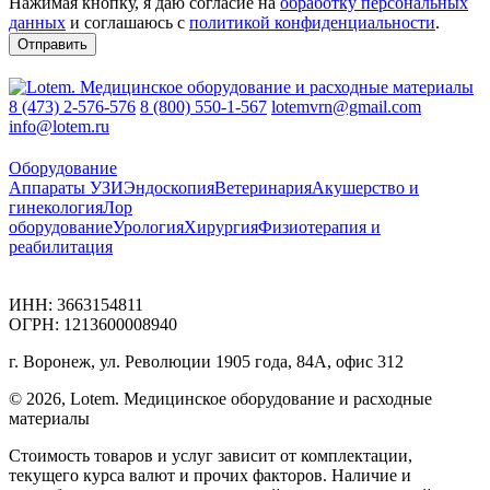
Нажимая кнопку, я даю согласие на
обработку персональных
данных
и соглашаюсь с
политикой конфиденциальности
.
8 (473) 2-576-576
8 (800) 550-1-567
lotemvrn@gmail.com
info@lotem.ru
Оборудование
Аппараты УЗИ
Эндоскопия
Ветеринария
Акушерство и
гинекология
Лор
оборудование
Урология
Хирургия
Физиотерапия и
реабилитация
ИНН: 3663154811
ОГРН: 1213600008940
г. Воронеж, ул. Революции 1905 года, 84А, офис 312
© 2026, Lotem. Медицинское оборудование и расходные
материалы
Стоимость товаров и услуг зависит от комплектации,
текущего курса валют и прочих факторов. Наличие и