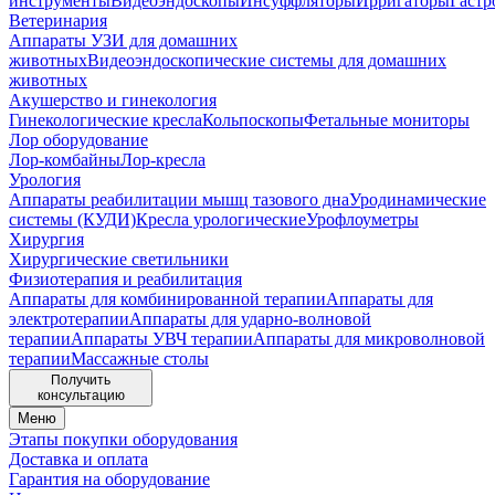
инструменты
Видеоэндоскопы
Инсуффляторы
Ирригаторы
Гастр
Ветеринария
Аппараты УЗИ для домашних
животных
Видеоэндоскопические системы для домашних
животных
Акушерство и гинекология
Гинекологические кресла
Кольпоскопы
Фетальные мониторы
Лор оборудование
Лор-комбайны
Лор-кресла
Урология
Аппараты реабилитации мышц тазового дна
Уродинамические
системы (КУДИ)
Кресла урологические
Урофлоуметры
Хирургия
Хирургические светильники
Физиотерапия и реабилитация
Аппараты для комбинированной терапии
Аппараты для
электротерапии
Аппараты для ударно-волновой
терапии
Аппараты УВЧ терапии
Аппараты для микроволновой
терапии
Массажные столы
Получить
консультацию
Меню
Этапы покупки оборудования
Доставка и оплата
Гарантия на оборудование