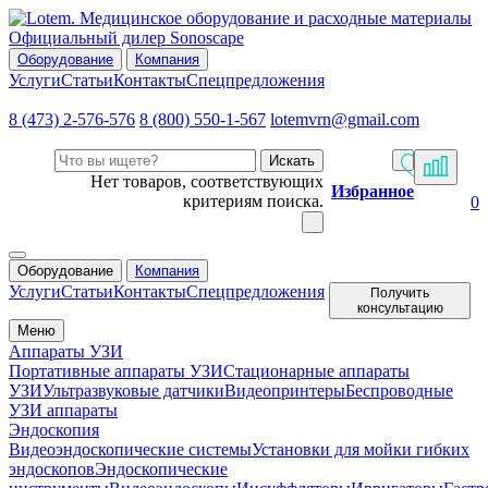
Официальный дилер Sonoscape
Оборудование
Компания
Услуги
Статьи
Контакты
Спецпредложения
8 (473) 2-576-576
8 (800) 550-1-567
lotemvrn@gmail.com
Искать
Нет товаров, соответствующих
Избранное
критериям поиска.
0
Оборудование
Компания
Услуги
Статьи
Контакты
Спецпредложения
Получить
консультацию
Меню
Аппараты УЗИ
Портативные аппараты УЗИ
Стационарные аппараты
УЗИ
Ультразвуковые датчики
Видеопринтеры
Беспроводные
УЗИ аппараты
Эндоскопия
Видеоэндоскопические системы
Установки для мойки гибких
эндоскопов
Эндоскопические